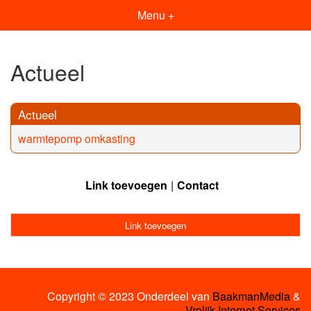
Menu +
Actueel
Actueel
warmtepomp omkasting
Link toevoegen
Contact
Link toevoegen
Copyright © 2023 Onderdeel van
BaakmanMedia
&
Vrolijk Internet Services