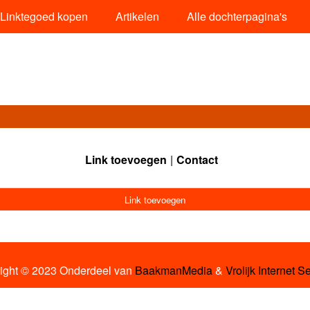
Linktegoed kopen
Artikelen
Alle dochterpagina's
Link toevoegen
Contact
Link toevoegen
ight © 2023 Onderdeel van
BaakmanMedia
&
Vrolijk Internet S