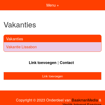
Menu +
Vakanties
Vakanties
Vakantie Lissabon
Link toevoegen
Contact
Link toevoegen
Copyright © 2023 Onderdeel van
BaakmanMedia
&
Vrolijk Internet Services