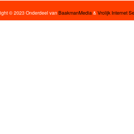
ight © 2023 Onderdeel van
BaakmanMedia
&
Vrolijk Internet S