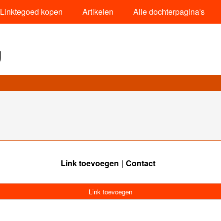
Linktegoed kopen
Artikelen
Alle dochterpagina's
g
Link toevoegen
Contact
Link toevoegen