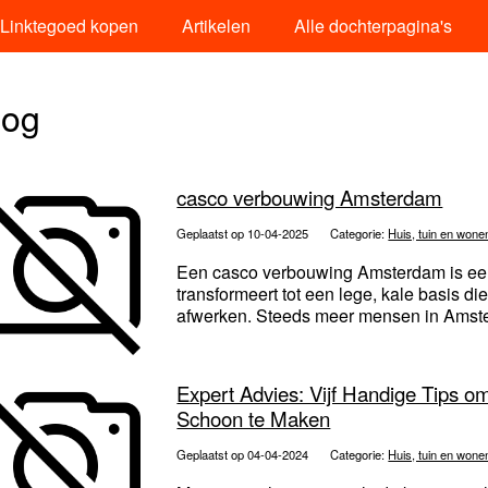
Linktegoed kopen
Artikelen
Alle dochterpagina's
log
casco verbouwing Amsterdam
Geplaatst op 10-04-2025
Categorie:
Huis, tuin en wone
Een casco verbouwing Amsterdam is een i
transformeert tot een lege, kale basis d
afwerken. Steeds meer mensen in Amste
Expert Advies: Vijf Handige Tips 
Schoon te Maken
Geplaatst op 04-04-2024
Categorie:
Huis, tuin en wone